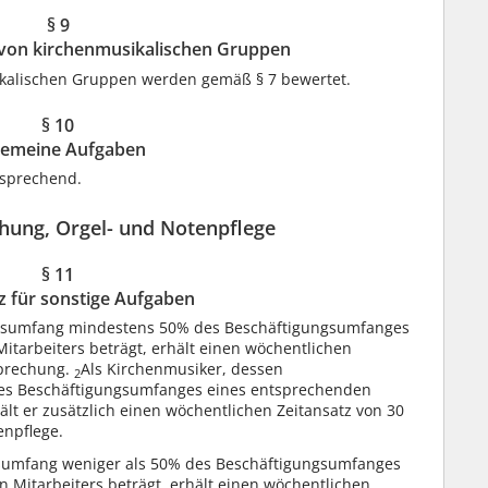
§ 9
r von kirchenmusikalischen Gruppen
ikalischen Gruppen werden gemäß § 7 bewertet.
§ 10
gemeine Aufgaben
tsprechend.
hung, Orgel- und Notenpflege
§ 11
z für sonstige Aufgaben
ngsumfang mindestens 50% des Beschäftigungsumfanges
Mitarbeiters beträgt, erhält einen wöchentlichen
sprechung.
Als Kirchenmusiker, dessen
2
es Beschäftigungsumfanges eines entsprechenden
hält er zusätzlich einen wöchentlichen Zeitansatz von 30
enpflege.
gsumfang weniger als 50% des Beschäftigungsumfanges
n Mitarbeiters beträgt, erhält einen wöchentlichen