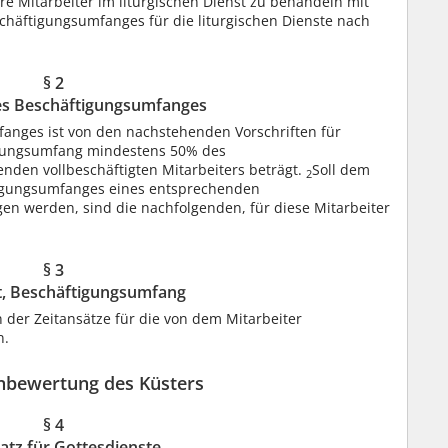
ere Mitarbeiter im liturgischen Dienst zu behandeln mit
chäftigungsumfanges für die liturgischen Dienste nach
§ 2
es Beschäftigungsumfanges
fanges ist von den nachstehenden Vorschriften für
igungsumfang mindestens 50% des
den vollbeschäftigten Mitarbeiters beträgt.
Soll dem
2
tigungsumfanges eines entsprechenden
agen werden, sind die nachfolgenden, für diese Mitarbeiter
§ 3
it, Beschäftigungsumfang
on der Zeitansätze für die von dem Mitarbeiter
n.
enbewertung des Küsters
§ 4
atz für Gottesdienste