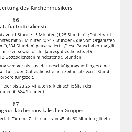
wertung des Kirchenmusikers
§ 6
atz für Gottesdienste
satz von 1 Stunde 15 Minuten (1,25 Stunden).
Dabei wird
2
nstes mit 55 Minuten (0,917 Stunden), die vom Organisten
n (0,334 Stunden) pauschaliert.
Diese Pauschalierung gilt
3
gsmessen sowie für die Jahresgottesdienste.
Die
4
 12 Gottesdiensten mindestens 5 Stunden
ang weniger als 50% des Beschäftigungsumfanges eines
hält für jeden Gottesdienst einen Zeitansatz von 1 Stunde
Vorbereitungszeit.
Feier bis zu 25 Minuten gilt einschließlich der
inuten (0,584 Stunden).
§ 7
tung von kirchenmusikalischen Gruppen
et. Für eine Zeiteinheit von 45 bis 60 Minuten gilt ein