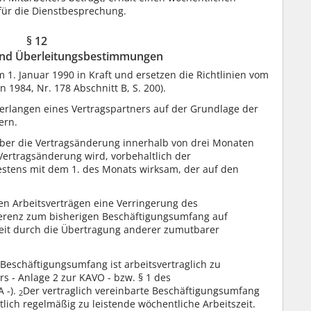
 für die Dienstbesprechung.
§ 12
und Überleitungsbestimmungen
 1. Januar 1990 in Kraft und ersetzen die Richtlinien vom
n 1984, Nr. 178 Abschnitt B, S. 200).
erlangen eines Vertragspartners auf der Grundlage der
ern.
 über die Vertragsänderung innerhalb von drei Monaten
Vertragsänderung wird, vorbehaltlich der
estens mit dem 1. des Monats wirksam, der auf den
n Arbeitsverträgen eine Verringerung des
fferenz zum bisherigen Beschäftigungsumfang auf
keit durch die Übertragung anderer zumutbarer
 Beschäftigungsumfang ist arbeitsvertraglich zu
rs - Anlage 2 zur KAVO - bzw. § 1 des
 -).
Der vertraglich vereinbarte Beschäftigungsumfang
2
lich regelmäßig zu leistende wöchentliche Arbeitszeit.