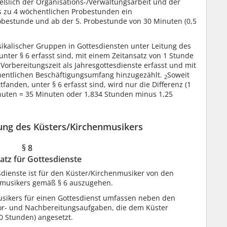
ießlich der Organisations-/Verwaltungsarbeit und der
s zu 4 wöchentlichen Probestunden ein
obestunde und ab der 5. Probestunde von 30 Minuten (0,5
kalischer Gruppen in Gottesdiensten unter Leitung des
unter § 6 erfasst sind, mit einem Zeitansatz von 1 Stunde
Vorbereitungszeit als Jahresgottesdienste erfasst und mit
hentlichen Beschäftigungsumfang hinzugezählt.
Soweit
2
fanden, unter § 6 erfasst sind, wird nur die Differenz (1
uten = 35 Minuten oder 1,834 Stunden minus 1,25
ung des Küsters/Kirchenmusikers
§ 8
atz für Gottesdienste
sdienste ist für den Küster/Kirchenmusiker von den
nmusikers gemäß § 6 auszugehen.
usikers für einen Gottesdienst umfassen neben den
or- und Nachbereitungsaufgaben, die dem Küster
0 Stunden) angesetzt.