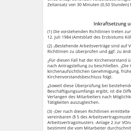
Zeitansatz von 30 Minuten (0,50 Stunden)
Inkraftsetzung 
(1)
Die vorstehenden Richtlinien treten zum
12. Juli 1984 (Amtsblatt des Erzbistums Köl
(2)
Bestehende Arbeitsverträge sind auf V
1
Richtlinien zu überprüfen und ggf. zu änd
Für diesen Fall hat der Kirchenvorstand
2
nach Antragstellung zu beschließen.
Die 
3
kirchenaufsichtlichen Genehmigung, früh
Kirchenvorstandsbeschluss folgt.
Soweit diese Überprüfung bei bestehende
4
Beschäftigungsumfangs ergibt, ist die Di
Verlangen des Mitarbeiters nach Möglich
Tätigkeiten auszugleichen.
(3)
Der nach diesen Richtlinien ermittelte
1
vereinbaren (§ 5 des Arbeitsvertragsmuste
Arbeitsvertragsmusters -Anlage 2 zur VOnA
bestimmt die vom Mitarbeiter durchschnitt