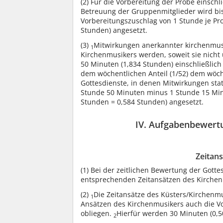
(2)
Für die Vorbereitung der Probe einschl
Betreuung der Gruppenmitglieder wird bi
Vorbereitungszuschlag von 1 Stunde je Pr
Stunden) angesetzt.
(3)
Mitwirkungen anerkannter kirchenmusi
1
Kirchenmusikers werden, soweit sie nicht 
50 Minuten (1,834 Stunden) einschließlich 
dem wöchentlichen Anteil (1/52) dem wöc
Gottesdienste, in denen Mitwirkungen statt
Stunde 50 Minuten minus 1 Stunde 15 Min
Stunden = 0,584 Stunden) angesetzt.
IV. Aufgabenbewert
Zeitans
(1)
Bei der zeitlichen Bewertung der Gotte
entsprechenden Zeitansätzen des Kirche
(2)
Die Zeitansätze des Küsters/Kirchenm
1
Ansätzen des Kirchenmusikers auch die V
obliegen.
Hierfür werden 30 Minuten (0,5
2