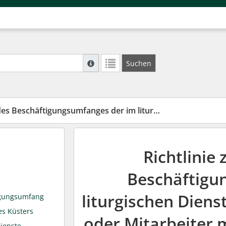
Suche mit Platzhalter "*", Bsp. Pfarrer*, f
Suchen
Weitere Suchoperatoren finden Sie in unse
sumfanges der im liturgischen Dienst tätigen Mitarbeitenden nach KAVO
Richtlinie
Beschäftigu
liturgischen Diens
tigungsumfang
es Küsters
oder Mitarbeiter 
dienste