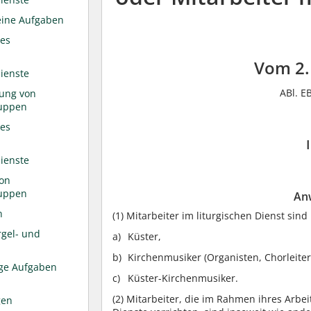
meine Aufgaben
des
Vom 2.
dienste
ABl. E
tung von
ruppen
des
dienste
von
ruppen
An
n
(1)
Mitarbeiter im liturgischen Dienst sind
rgel- und
Küster,
Kirchenmusiker (Organisten, Chorleite
ige Aufgaben
Küster-Kirchenmusiker.
(2)
Mitarbeiter, die im Rahmen ihres Arbei
gen