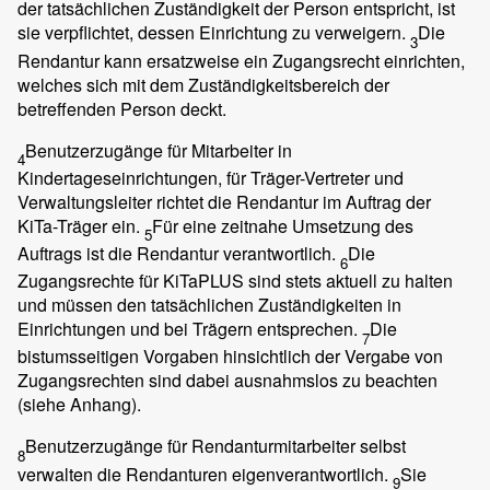
der tatsächlichen Zuständigkeit der Person entspricht, ist
sie verpflichtet, dessen Einrichtung zu verweigern.
Die
3
Rendantur kann ersatzweise ein Zugangsrecht einrichten,
welches sich mit dem Zuständigkeitsbereich der
betreffenden Person deckt.
Benutzerzugänge für Mitarbeiter in
4
Kindertageseinrichtungen, für Träger-Vertreter und
Verwaltungsleiter richtet die Rendantur im Auftrag der
KiTa-Träger ein.
Für eine zeitnahe Umsetzung des
5
Auftrags ist die Rendantur verantwortlich.
Die
6
Zugangsrechte für KiTaPLUS sind stets aktuell zu halten
und müssen den tatsächlichen Zuständigkeiten in
Einrichtungen und bei Trägern entsprechen.
Die
7
bistumsseitigen Vorgaben hinsichtlich der Vergabe von
Zugangsrechten sind dabei ausnahmslos zu beachten
(siehe Anhang).
Benutzerzugänge für Rendanturmitarbeiter selbst
8
verwalten die Rendanturen eigenverantwortlich.
Sie
9