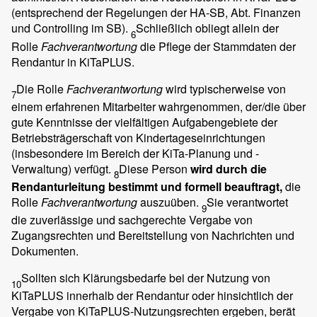
(entsprechend der Regelungen der HA-SB, Abt. Finanzen
und Controlling im SB).
Schließlich obliegt allein der
6
Rolle
Fachverantwortung
die Pflege der Stammdaten der
Rendantur in KiTaPLUS.
Die Rolle
Fachverantwortung
wird typischerweise von
7
einem erfahrenen Mitarbeiter wahrgenommen, der/die über
gute Kenntnisse der vielfältigen Aufgabengebiete der
Betriebsträgerschaft von Kindertageseinrichtungen
(insbesondere im Bereich der KiTa-Planung und -
Verwaltung) verfügt.
Diese Person
wird durch die
8
Rendanturleitung bestimmt und formell beauftragt,
die
Rolle
Fachverantwortung
auszuüben.
Sie verantwortet
9
die zuverlässige und sachgerechte Vergabe von
Zugangsrechten und Bereitstellung von Nachrichten und
Dokumenten.
Sollten sich Klärungsbedarfe bei der Nutzung von
10
KiTaPLUS innerhalb der Rendantur oder hinsichtlich der
Vergabe von KiTaPLUS-Nutzungsrechten ergeben, berät