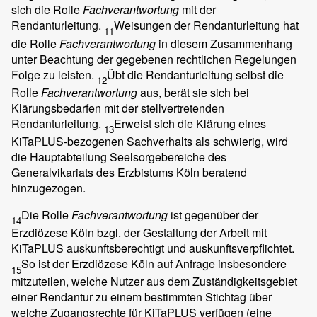
sich die Rolle
Fachverantwortung
mit der
Rendanturleitung.
Weisungen der Rendanturleitung hat
11
die Rolle
Fachverantwortung
in diesem Zusammenhang
unter Beachtung der gegebenen rechtlichen Regelungen
Folge zu leisten.
Übt die Rendanturleitung selbst die
12
Rolle
Fachverantwortung
aus, berät sie sich bei
Klärungsbedarfen mit der stellvertretenden
Rendanturleitung.
Erweist sich die Klärung eines
13
KiTaPLUS-bezogenen Sachverhalts als schwierig, wird
die Hauptabteilung Seelsorgebereiche des
Generalvikariats des Erzbistums Köln beratend
hinzugezogen.
Die Rolle
Fachverantwortung
ist gegenüber der
14
Erzdiözese Köln bzgl. der Gestaltung der Arbeit mit
KiTaPLUS auskunftsberechtigt und auskunftsverpflichtet.
So ist der Erzdiözese Köln auf Anfrage insbesondere
15
mitzuteilen, welche Nutzer aus dem Zuständigkeitsgebiet
einer Rendantur zu einem bestimmten Stichtag über
welche Zugangsrechte für KiTaPLUS verfügen (eine