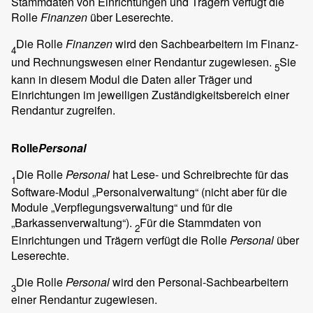
Stammdaten von Einrichtungen und Trägern verfügt die
Rolle
Finanzen
über Leserechte.
Die Rolle
Finanzen
wird den Sachbearbeitern im Finanz-
4
und Rechnungswesen einer Rendantur zugewiesen.
Sie
5
kann in diesem Modul die Daten aller Träger und
Einrichtungen im jeweiligen Zuständigkeitsbereich einer
Rendantur zugreifen.
Rolle
Personal
Die Rolle
Personal
hat Lese- und Schreibrechte für das
1
Software-Modul „Personalverwaltung“ (nicht aber für die
Module „Verpflegungsverwaltung“ und für die
„Barkassenverwaltung“).
Für die Stammdaten von
2
Einrichtungen und Trägern verfügt die Rolle
Personal
über
Leserechte.
Die Rolle
Personal
wird den Personal-Sachbearbeitern
3
einer Rendantur zugewiesen.