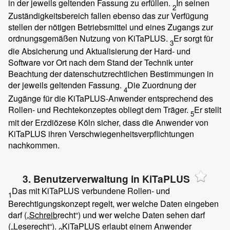
in der jeweils geltenden Fassung zu erfüllen.
In seinen
2
Zuständigkeitsbereich fallen ebenso das zur Verfügung
stellen der nötigen Betriebsmittel und eines Zugangs zur
ordnungsgemäßen Nutzung von KiTaPLUS.
Er sorgt für
3
die Absicherung und Aktualisierung der Hard- und
Software vor Ort nach dem Stand der Technik unter
Beachtung der datenschutzrechtlichen Bestimmungen in
der jeweils geltenden Fassung.
Die Zuordnung der
4
Zugänge für die KiTaPLUS-Anwender entsprechend des
Rollen- und Rechtekonzeptes obliegt dem Träger.
Er stellt
5
mit der Erzdiözese Köln sicher, dass die Anwender von
KiTaPLUS ihren Verschwiegenheitsverpflichtungen
nachkommen.
3. Benutzerverwaltung in KiTaPLUS
Das mit KiTaPLUS verbundene Rollen- und
1
Berechtigungskonzept regelt, wer welche Daten eingeben
darf („
Schreib
recht“) und wer welche Daten sehen darf
(„
Lese
recht“).
KiTaPLUS erlaubt einem Anwender