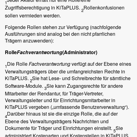
1
Zugriffsberechtigung in KiTaPLUS.
Rollenkonfusionen
2
sollen vermieden werden.
Folgende Rollen stehen zur Verfügung (nachfolgende
Ausführungen sind analog bei den nicht pfarrlichen
Trägern anzuwenden):
Rolle
Fachverantwortung
(Administrator)
Die Rolle
Fachverantwortung
verfügt auf der Ebene eines
1
Verwaltungsträgers über die umfangreichsten Rechte in
KiTaPLUS.
Sie hat Lese- und Schreibrechte für sämtliche
2
Software-Module.
Sie kann Zugangsrechte für andere
3
Mitarbeiter der Rendantur, für Träger-Vertreter,
Verwaltungsleiter und für Einrichtungsmitarbeiter in
KiTaPLUS vergeben („umfassende Benutzerverwaltung“).
Darüber hinaus ist sie die einzige Rolle, die auf der
4
Ebene des Verwaltungsträgers Nachrichten und
Dokumente für Träger und Einrichtungen einstellt.
Sie
5
administriert Kostenarten und Kostenstellen in KiTaPLUS