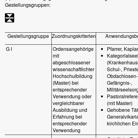
Gestellungsgruppen:
Gestellungsgruppe
Zuordnungskriterien
Anwendungsbe
G I
Ordensangehörige
Pfarrer, Kapla
mit
Kategorialsee
abgeschlossener
(Krankenhaus-
wissenschaftlichter
Schul-, Prieste
Hochschulbildung
Obdachlosen-
(Master) bei
Gefängnis-,
entsprechender
Militärseelsor
Verwendung oder
Pastoralrefere
vergleichbarer
(mit Master)
Ausbildung und
Gehobene Täti
Erfahrung bei
Generalvikari
entsprechender
kirchlichen Ei
Verwendung