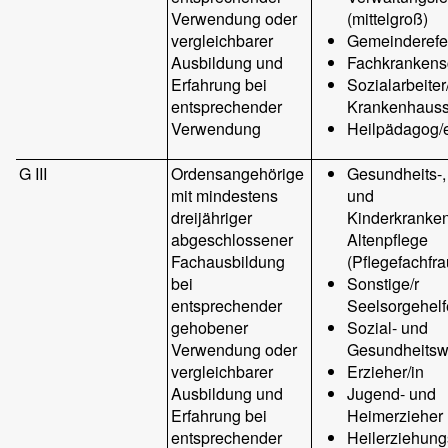
Verwendung oder
(mittelgroß)
vergleichbarer
Gemeinderefer
Ausbildung und
Fachkrankens
Erfahrung bei
Sozialarbeiter/
entsprechender
Krankenhauss
Verwendung
Heilpädagog/e
G III
Ordensangehörige
Gesundheits-,
mit mindestens
und
dreijähriger
Kinderkranken
abgeschlossener
Altenpflege
Fachausbildung
(Pflegefachfr
bei
Sonstige/r
entsprechender
Seelsorgehelf
gehobener
Sozial- und
Verwendung oder
Gesundheits
vergleichbarer
Erzieher/in
Ausbildung und
Jugend- und
Erfahrung bei
Heimerzieher
entsprechender
Heilerziehung