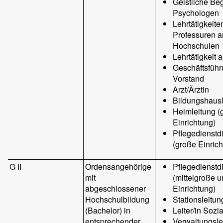
Geistliche Beg
Psychologen
Lehrtätigkeiten
Professuren a
Hochschulen
Lehrtätigkeit 
Geschäftsführ
Vorstand
Arzt/Ärztin
Bildungshausle
Heimleitung (
Einrichtung)
Pflegedienstdi
(große Einric
G II
Ordensangehörige
Pflegedienstdi
mit
(mittelgroße u
abgeschlossener
Einrichtung)
Hochschulbildung
Stationsleitun
(Bachelor) in
Leiter/in Sozia
entsprechender
Verwaltungsle